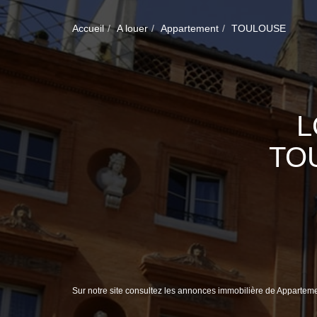
Accueil
A louer
Appartement
TOULOUSE
L
TO
Sur notre site consultez les annonces immobilière de Appar