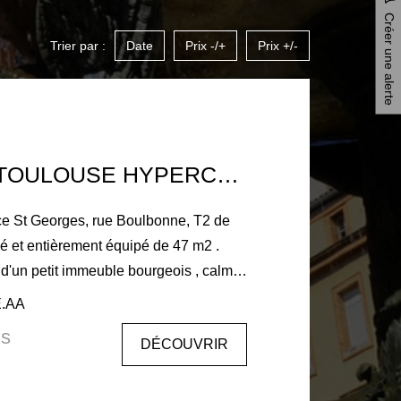
Créer une alerte
Trier par :
Date
Prix -/+
Prix +/-
T2 MEUBLE TOULOUSE HYPERCENTRE
e St Georges, rue Boulbonne, T2 de
é et entièrement équipé de 47 m2 .
d'un petit immeuble bourgeois , calme
E.AA
re avec rangement, SDB avec douche
is
DÉCOUVRIR
PE
ie: 1880€ Honoraire TTC à la charge