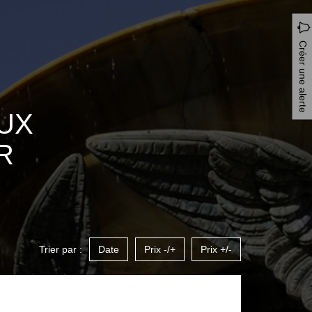
Créer une alerte
UX
R
Trier par :
Date
Prix -/+
Prix +/-