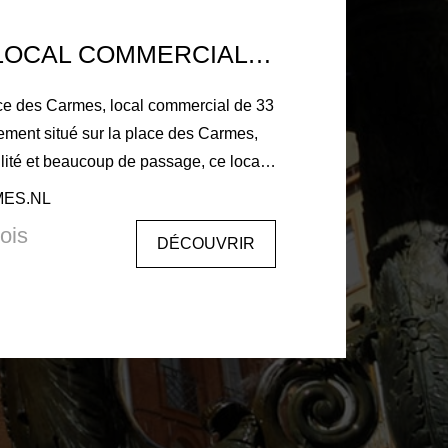
TOULOUSE LOCAL COMMERCIAL 33 M2 PLACE DES CARMES
ace des Carmes, local commercial de 33
lement situé sur la place des Carmes,
bilité et beaucoup de passage, ce local
e d'accueille avec vitrine puis deux
MES.NL
im et système vmc déjà
ois
DÉCOUVRIR
type de
hors restauration). Libre