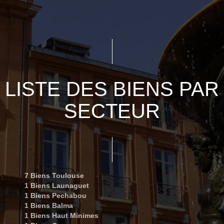
LISTE DES BIENS PAR
SECTEUR
7 Biens Toulouse
1 Biens Launaguet
1 Biens Pechabou
1 Biens Balma
1 Biens Haut Minimes