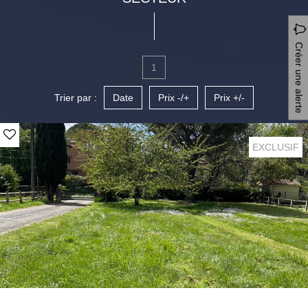
Créer une alerte
1
Trier par :
Date
Prix -/+
Prix +/-
EXCLUSIF