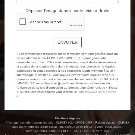
Déplacer l'image dans le cadre vide à droite
ENVOYER
« Les informations recueillies sur ce formulaire sont enregistrées dans un
fichier informatisé par CLIMEX A2J IMMOBILIER pour gérer votre
demande de contact. Elles sont conservées pour la durée nécessaire à
la gestion de la relation client dans le respect des prescriptions légales
applicables et sont destinées à nos conseillers Conformément à la loi «
informatique et libertés », vous pouvez exercer votre droit d'accès aux
données vous concernant et les faire rectifier en contactant CLIMEX A2J
IMMOBILIER immobilierclimex@gmail.com. Nous vous informons de
l'existence de la liste d'opposition au démarchage téléphonique « Bloctel
», sur laquelle vous pouvez vous inscrire ici :
https://www.bloctel.gouv.fr/
»
Mentions légales
Affichage des informations légales : CLIMEX A2J IMMOBILIER | Raison sociale : CLIMEX
GESTION | Adresse siège social : 58, avenue Jean Rieux - 31500 TOULOUSE |
Siret : 45099448800036 | RCS : TOULOUSE | Numero TVA