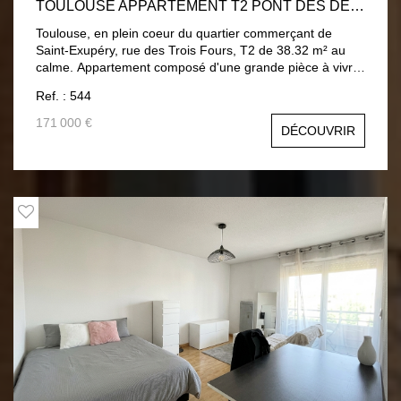
TOULOUSE APPARTEMENT T2 PONT DES DEMOISELLES
Toulouse, en plein coeur du quartier commerçant de
Saint-Exupéry, rue des Trois Fours, T2 de 38.32 m² au
calme. Appartement composé d'une grande pièce à vivre
avec cuisine américaine aménagée et équipée, chambre
Ref. : 544
avec placard et salle de douche avec toilettes. Proche
commerces et transports. DPE en cour de réalisation. Prix
171 000 €
DÉCOUVRIR
du bien : 171 000 euros Honoraires charges vendeur.