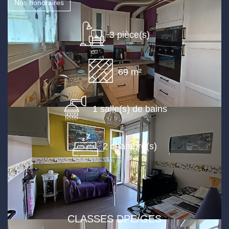
Nos honoraires
3 pièce(s)
69 m²
1 salle(s) de bains
2 chambre(s)
CLASSES DPE/GES