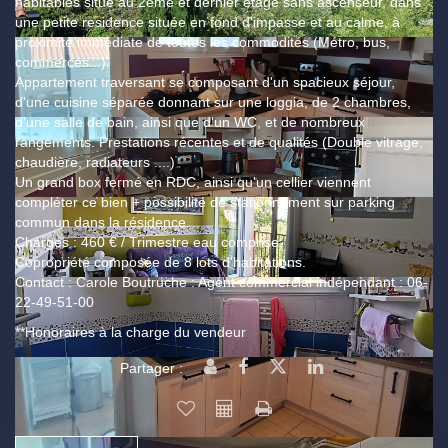
habitables situé au 2ème et dernier étage sans ascenseur, dans
une petite residence située en fond d'impasse et au calme, à
proximité immédiate de toutes les commodités (Métro, bus,
commerces...).
Appartement traversant se composant d'un spacieux séjour,
d'une cuisine séparée donnant sur une loggia, de 2 chambres,
d'une salle de bain, ainsi que d'un WC, et de nombreux
rangements. Prestations récentes et de qualités (Double vitrage,
chaudière, radiateurs ....)
Un grand box fermé en RDC, ainsi qu'un cellier viennent
compléter ce bien + possibilité de stationnement sur parking
commun dans la résidence.
Charges : 460 € / Trimestre eau comprise.
Copropriété composée de 8 lots d'habitations.
Contact : Carole Boutruche : Agent commercial indépendant : 06-
22-49-51-00
**
Honoraires à la charge du vendeur
Partager :