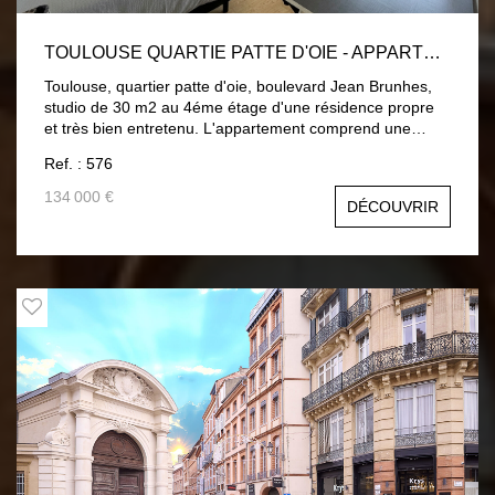
TOULOUSE QUARTIE PATTE D'OIE - APPARTEMENT T1 30 M2
Toulouse, quartier patte d'oie, boulevard Jean Brunhes,
studio de 30 m2 au 4éme étage d'une résidence propre
et très bien entretenu. L'appartement comprend une
pièce de vie , un coin cuisine, une salle de bain et un
Ref. : 576
balcon. Le logement est vendu avec une place de parking
. Chauffage et eau chaude individuel électrique.
134 000 €
DÉCOUVRIR
Idéalement situé, relocation très rapide. Appartement
vendu vide, congés pour vente déjà délivré. Charges de
copropriété 800€ / an Prix: 134 000 € Honoraires charges
vendeurs.