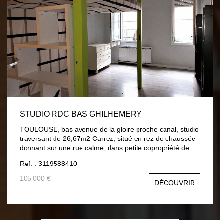
possibilité de stationnement sur parking commun dans la
résidence. Charges : 460 € / Trimestre eau comprise.
Copropriété composée de 8 lots d'habitations. Contact :
Carole Boutruche : Agent commercial indépendant : 06-
22-49-51-00
STUDIO RDC BAS GHILHEMERY
TOULOUSE, bas avenue de la gloire proche canal, studio
traversant de 26,67m2 Carrez, situé en rez de chaussée
donnant sur une rue calme, dans petite copropriété de 13
lots. Bel emplacement à proximité immédiate de toutes
Ref. : 3119588410
les commodités et de l'hyper centre. Faibles charges (240
euros/ans). Contact : Carole Boutruche : Agent
105 000 €
DÉCOUVRIR
Commercial Indépendant : 06-22-49-51-00 Prix : 105 000
euros honoraires cabinet inclus. Réf mandat : 883