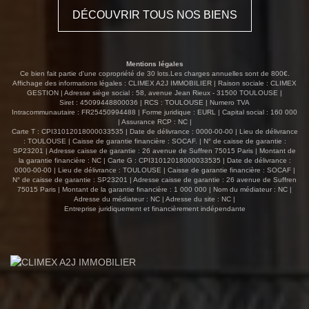
DÉCOUVRIR TOUS NOS BIENS
Mentions légales
Ce bien fait partie d'une copropriété de 30 lots.Les charges annuelles sont de 800€.
Affichage des informations légales : CLIMEX A2J IMMOBILIER | Raison sociale : CLIMEX
GESTION | Adresse siège social : 58, avenue Jean Rieux - 31500 TOULOUSE |
Siret : 45099448800036 | RCS : TOULOUSE | Numero TVA
Intracommunautaire : FR25450994488 | Forme juridique : EURL | Capital social : 160 000
| Assurance RCP : NC |
Carte T : CPI31012018000033535 | Date de délivrance : 0000-00-00 | Lieu de délivrance
: TOULOUSE | Caisse de garantie financière : SOCAF. | N° de caisse de garantie :
SP23201 | Adresse caisse de garantie : 26 avenue de Suffren 75015 Paris | Montant de
la garantie financière : NC | Carte G : CPI31012018000033535 | Date de délivrance :
0000-00-00 | Lieu de délivrance : TOULOUSE | Caisse de garantie financière : SOCAF |
N° de caisse de garantie : SP23201 | Adresse caisse de garantie : 26 avenue de Suffren
75015 Paris | Montant de la garantie financière : 1 000 000 | Nom du médiateur : NC |
Adresse du médiateur : NC | Adresse du site : NC |
Entreprise juridiquement et financièrement indépendante