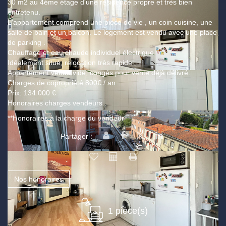
30 m2 au 4éme étage d'une résidence propre et très bien
entretenu.
L'appartement comprend une pièce de vie , un coin cuisine, une
salle de bain et un balcon. Le logement est vendu avec une place
de parking .
Chauffage et eau chaude individuel électrique.
Idéalement situé, relocation très rapide.
Appartement vendu vide, congés pour vente déjà délivré.
Charges de copropriété 800€ / an
Prix: 134 000 €
Honoraires charges vendeurs.
**
Honoraires à la charge du vendeur
Partager :
Nos honoraires
1 pièce(s)