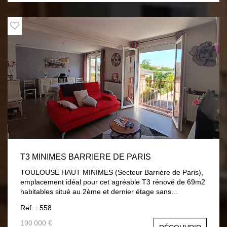
copropriété 800€ / an Prix: 134 000 € Honoraires charges
vendeurs.
T3 MINIMES BARRIERE DE PARIS
TOULOUSE HAUT MINIMES (Secteur Barrière de Paris),
emplacement idéal pour cet agréable T3 rénové de 69m2
habitables situé au 2ème et dernier étage sans
ascenseur, dans une petite residence située en fond
Ref. : 558
d'impasse et au calme, à proximité immédiate de toutes
les commodités (Métro, bus, commerces...). Appartement
190 000 €