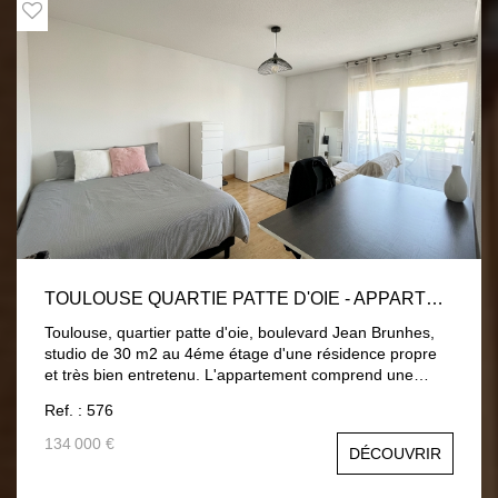
TOULOUSE QUARTIE PATTE D'OIE - APPARTEMENT T1 30 M2
Toulouse, quartier patte d'oie, boulevard Jean Brunhes,
studio de 30 m2 au 4éme étage d'une résidence propre
et très bien entretenu. L'appartement comprend une
pièce de vie , un coin cuisine, une salle de bain et un
Ref. : 576
balcon. Le logement est vendu avec une place de parking
. Chauffage et eau chaude individuel électrique.
134 000 €
DÉCOUVRIR
Idéalement situé, relocation très rapide. Appartement
vendu vide, congés pour vente déjà délivré. Charges de