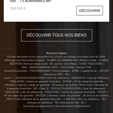
Ref. : T3.BDMINIMES.MP
desservant un séjour lumineux ainsi qu'une cuisine
aménagée, fonctionnelle et indépendante, complétée par
248 000 €
DÉCOUVRIR
un cellier offrant un espace de rangement
supplémentaire. L'espace nuit comprend une chambre
parentale de 11,53 m², une seconde chambre de 10,11
m² ainsi qu'une salle de bain et WC séparés. Aucuns
travaux à prévoir ! Le séjour bénéficie d'un balcon filant,
DÉCOUVRIR TOUS NOS BIENS
apportant luminosité et aération à l'ensemble de la pièce
de vie. Une place de parking vient compléter ce bien,
constituant un avantage certain dans le secteur.
Appartement aux volumes bien répartis, idéal pour une
Mentions légales
résidence principale ou un investissement locatif. Pour
Ce bien fait partie d'une copropriété de 13 lots.Les charges annuelles sont de 240€.
toute information complémentaire ou pour organiser une
Affichage des informations légales : CLIMEX A2J IMMOBILIER | Raison sociale : CLIMEX
GESTION | Adresse siège social : 58, avenue Jean Rieux - 31500 TOULOUSE |
visite, n'hésitez pas à nous contacter. Certaines photos
Siret : 45099448800036 | RCS : TOULOUSE | Numero TVA
ont été modifiées afin de meubler les pièces mais pas de
Intracommunautaire : FR25450994488 | Forme juridique : EURL | Capital social : 160 000
modifications sur l'état ni les volumes du bien Prix :248
| Assurance RCP : NC |
Carte T : CPI31012018000033535 | Date de délivrance : 0000-00-00 | Lieu de délivrance
000€ frais d'agence charge vendeur
: TOULOUSE | Caisse de garantie financière : SOCAF. | N° de caisse de garantie :
SP23201 | Adresse caisse de garantie : 26 avenue de Suffren 75015 Paris | Montant de
la garantie financière : NC | Carte G : CPI31012018000033535 | Date de délivrance :
0000-00-00 | Lieu de délivrance : TOULOUSE | Caisse de garantie financière : SOCAF |
N° de caisse de garantie : SP23201 | Adresse caisse de garantie : 26 avenue de Suffren
75015 Paris | Montant de la garantie financière : 1 000 000 | Nom du médiateur : NC |
Adresse du médiateur : NC | Adresse du site : NC |
Entreprise juridiquement et financièrement indépendante