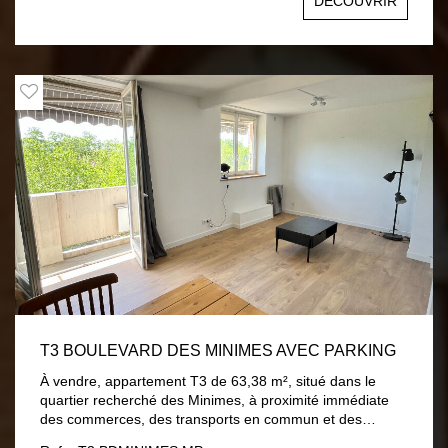
DÉCOUVRIR
traversant se composant d'un spacieux séjour, d'une
cuisine séparée donnant sur une loggia, de 2 chambres,
d'une salle de bain, ainsi que d'un WC, et de nombreux
rangements. Prestations récentes et de qualités (Double
vitrage, chaudière, radiateurs ....) Un grand box fermé en
RDC, ainsi qu'un cellier viennent compléter ce bien +
possibilité de stationnement sur parking commun dans la
résidence. Charges : 460 € / Trimestre eau comprise.
Copropriété composée de 8 lots d'habitations. Contact :
Carole Boutruche : Agent commercial indépendant : 06-
22-49-51-00
T3 BOULEVARD DES MINIMES AVEC PARKING
À vendre, appartement T3 de 63,38 m², situé dans le
quartier recherché des Minimes, à proximité immédiate
des commerces, des transports en commun et des
commodités. Le bien se compose d'une entrée