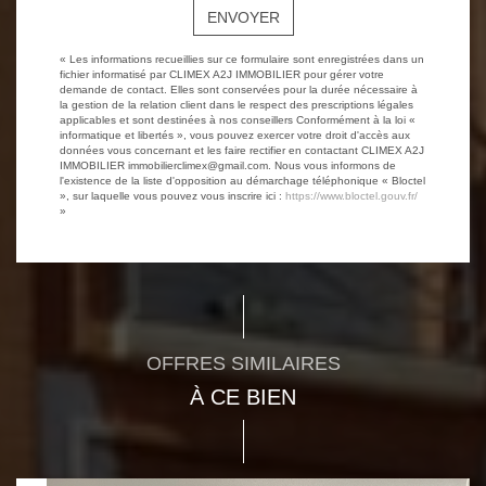
ENVOYER
« Les informations recueillies sur ce formulaire sont enregistrées dans un
fichier informatisé par CLIMEX A2J IMMOBILIER pour gérer votre
demande de contact. Elles sont conservées pour la durée nécessaire à
la gestion de la relation client dans le respect des prescriptions légales
applicables et sont destinées à nos conseillers Conformément à la loi «
informatique et libertés », vous pouvez exercer votre droit d'accès aux
données vous concernant et les faire rectifier en contactant CLIMEX A2J
IMMOBILIER immobilierclimex@gmail.com. Nous vous informons de
l'existence de la liste d'opposition au démarchage téléphonique « Bloctel
», sur laquelle vous pouvez vous inscrire ici :
https://www.bloctel.gouv.fr/
»
OFFRES SIMILAIRES
À CE BIEN