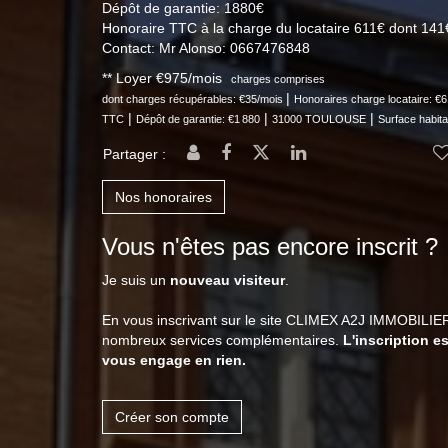
Dépôt de garantie: 1880€
Honoraire TTC à la charge du locataire 611€ dont 141€ 
Contact: Mr Alonso: 0667476848
**
Loyer €975/mois
charges comprises
|
dont charges récupérables: €35/mois
Honoraires charge locataire: €
|
|
|
TTC
Dépôt de garantie: €1 880
31000 TOULOUSE
Surface habita
Partager :
Nos honoraires
Vous n'êtes pas encore inscrit ?
Je suis un
nouveau visiteur
.
En vous inscrivant sur le site CLIMEX A2J IMMOBILIER
nombreux services complémentaires.
L'inscription es
vous engage en rien.
Créer son compte