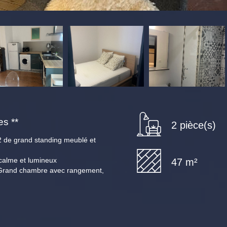
s **
2 pièce(s)
2 de grand standing meublé et
 calme et lumineux
47 m²
 . Grand chambre avec rangement,