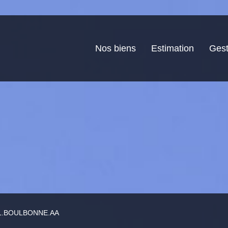
Nos biens
Estimation
Gest
: L.BOULBONNE.AA