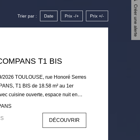
Créer une alerte
Trier par :
Date
Prix -/+
Prix +/-
OMPANS T1 BIS
9/2026 TOULOUSE, rue Honoré Serres
PANS, T1 BIS de 18.58 m² au 1er
avec cuisine ouverte, espace nuit en
eau avec WC. Lumineux - nombreux
MPANS
té immédiate des commerces et du
is
DÉCOUVRIR
 521€ + 36€ P/Charges incluant la
t de garantie 521€ Honoraires à la
r la visite, constitution du dossier et