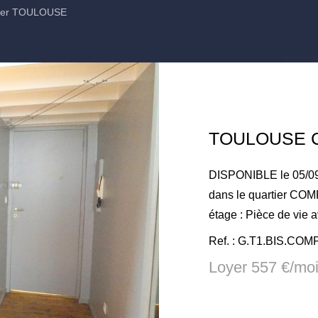
lier TOULOUSE
TOULOUSE C
DISPONIBLE le 05/0
dans le quartier COM
étage : Pièce de vie 
mezzanine, salle d'
Ref. : G.T1.BIS.CO
rangements - proximi
Loyer 557 €/mo
métro Compans. Loyer
TEOM de 6.50€ - dépô
charge du locataire pou