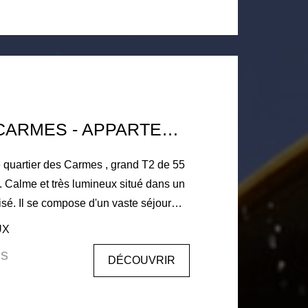
80€ - état des lieux d'entrée 55.74€
TOULOUSE CARMES - APPARTEMENT T2
é quartier des Carmes , grand T2 de 55
e et très lumineux situé dans un
risé. Il se compose d'un vaste séjour
 cheminée
UX
e grande chambre, une
is
DÉCOUVRIR
lienne . Parking vélo dans la
en cour. Libre immédiatement