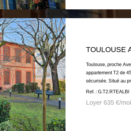
charges comprises: 9
TTC à la charge du lo
d'état des lieux.
Toulouse, proche Avenue d'Atlanta,136 route d'Albi,
appartement T2 de 45
sécurisée. Situé au premier étage sur deux, cet appartement
comprend une entrée,
Ref. : G.T2.RTEALBI
chambre, une belle pi
Loyer 635 €/mo
Appartement en très bon état. Branchement
et lave vaisselle. Place de
septembre 2026 Loyer charges comprises: 635€ Dépôt de
garantie: 548€ Honora