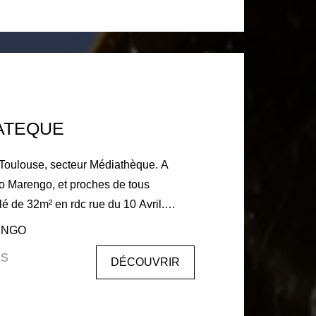
ses: 945€ Dépôt de garantie: 874€
harge du locataire 715€ dont 165€
s lieux.
ATEQUE
o Marengo, et proches de tous
umineux (avec canapé lit) et d'une
RENGO
uipée ( réfrigérateur, micro-ondes,
is
DÉCOUVRIR
, d'une chambre avec placard donnant
u attenante avec wc. Les +:
placement, proche métro, emplacement