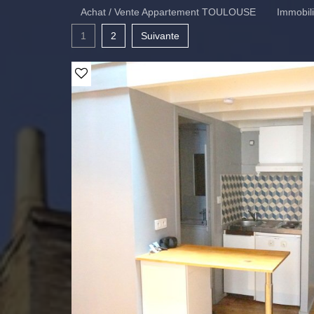
Achat / Vente Appartement TOULOUSE
Immobi
1
2
Suivante