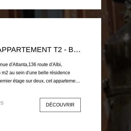
68€ Dépôt de garantie: 923€ Honoraire
cataire 1170€ dont 270€ d'honoraires
TOULOUSE APPARTEMENT T2 - BALCON - PARKING
 m2 au sein d'une belle résidence
 une salle de bain, wc séparé, une
èce de vie avec coin cuisine et balcon.
is
DÉCOUVRIR
 machine à laver
 parking en sous sol. Libre le 3
ire TTC à la charge du locataire