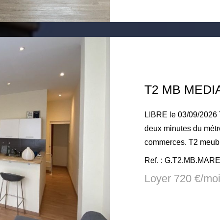
Loyer charges compri
Honoraire TTC à la c
d'honoraires d'état de
T2 MB MEDI
LIBRE le 03/09/2026 Toulouse, secteur Médiathèque. A
deux minutes du métr
commerces. T2 meublé de 32m² en rdc rue du 10 Avril.
Composé d'un séjour l
Ref. : G.T2.MB.MA
cuisine américaine éq
Loyer 720 €/mo
plaques, hotte, four)
sur cour et sa salle d'ea
lumineux, calme, em