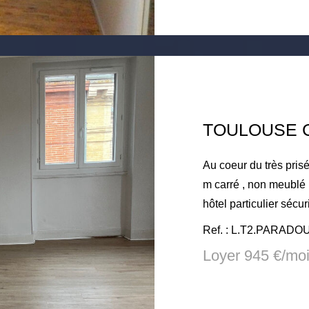
rédaction de bail 185.
Au coeur du très pris
m carré , non meublé . Calm
hôtel particulier sécu
avec cuisine américaine, haut plafond , plancher ,
Ref. : L.T2.PARADO
. Entièrement rénové récemment . Un
Loyer 945 €/mo
salle de bain avec douche à l'ita
cour . 2 lignes de métro à 5 mn. tous commerces DPE F
actuellement / installation clim 