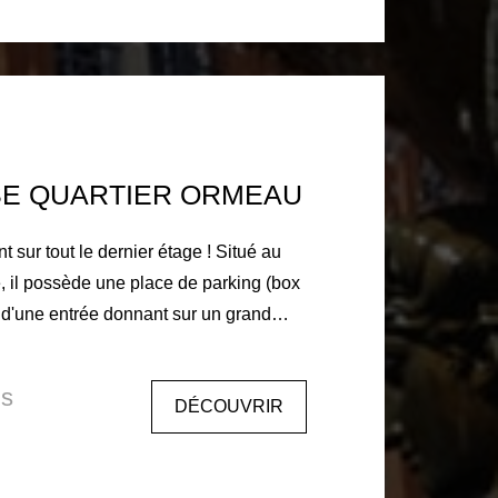
t du loyer 680€ +
n des parties communes, provision
re) Honoraires à la charge
 96€ pour l'état des lieux entrant Dépot
s hors charges 1360€
SE QUARTIER ORMEAU
 tout le dernier étage ! Situé au
, il possède une place de parking (box
 d'une entrée donnant sur un grand
umineux, cuisine séparée et aménagée.
 coin nuit avec 3 chambres, et une
is
DÉCOUVRIR
 à 30 min de la gare Matabiau. 5 min
nant. Loyer