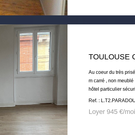
rédaction de bail 185.
Au coeur du très pris
m carré , non meublé . Calm
hôtel particulier sécu
avec cuisine américaine, haut plafond , plancher ,
Ref. : L.T2.PARADO
. Entièrement rénové récemment . Un
Loyer 945 €/mo
salle de bain avec douche à l'ita
cour . 2 lignes de métro à 5 mn. tous commerces DPE F
actuellement / installation clim 