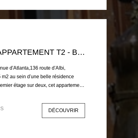
68€ Dépôt de garantie: 923€ Honoraire
cataire 1170€ dont 270€ d'honoraires
TOULOUSE APPARTEMENT T2 - BALCON - PARKING
 m2 au sein d'une belle résidence
 une salle de bain, wc séparé, une
èce de vie avec coin cuisine et balcon.
is
DÉCOUVRIR
 machine à laver
 parking en sous sol. Libre le 3
ire TTC à la charge du locataire