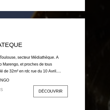
ses: 945€ Dépôt de garantie: 874€
harge du locataire 715€ dont 165€
s lieux.
ATEQUE
o Marengo, et proches de tous
umineux (avec canapé lit) et d'une
RENGO
uipée ( réfrigérateur, micro-ondes,
is
DÉCOUVRIR
, d'une chambre avec placard donnant
u attenante avec wc. Les +:
placement, proche métro, emplacement