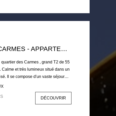
80€ - état des lieux d'entrée 55.74€
TOULOUSE CARMES - APPARTEMENT T2
é quartier des Carmes , grand T2 de 55
e et très lumineux situé dans un
risé. Il se compose d'un vaste séjour
 cheminée
UX
e grande chambre, une
is
DÉCOUVRIR
lienne . Parking vélo dans la
en cour. Libre immédiatement