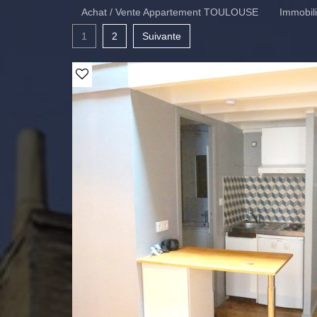
Achat / Vente Appartement TOULOUSE
Immobi
1
2
Suivante