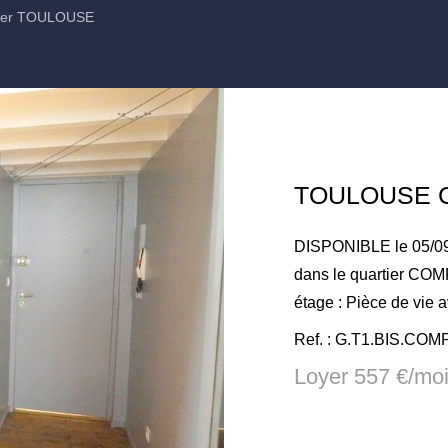
lier TOULOUSE
TOULOUSE C
DISPONIBLE le 05/0
dans le quartier COM
étage : Pièce de vie 
mezzanine, salle d'
Ref. : G.T1.BIS.CO
rangements - proximi
Loyer 557 €/mo
métro Compans. Loyer
TEOM de 6.50€ - dépô
charge du locataire pou