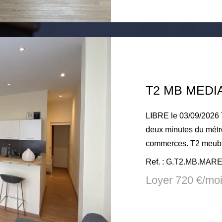
Loyer charges compri
Honoraire TTC à la c
d'honoraires d'état de
T2 MB MEDI
LIBRE le 03/09/2026 Toulouse, secteur Médiathèque. A
deux minutes du métr
commerces. T2 meublé de 32m² en rdc rue du 10 Avril.
Composé d'un séjour l
Ref. : G.T2.MB.MA
cuisine américaine éq
Loyer 720 €/mo
plaques, hotte, four)
sur cour et sa salle d'ea
lumineux, calme, em