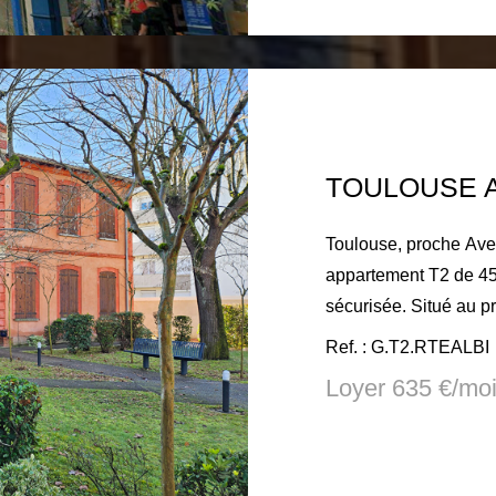
charges comprises: 9
TTC à la charge du lo
d'état des lieux.
Toulouse, proche Avenue d'Atlanta,136 route d'Albi,
appartement T2 de 45
sécurisée. Situé au premier étage sur deux, cet appartement
comprend une entrée,
Ref. : G.T2.RTEALBI
chambre, une belle pi
Loyer 635 €/mo
Appartement en très bon état. Branchement
et lave vaisselle. Place de
septembre 2026 Loyer charges comprises: 635€ Dépôt de
garantie: 548€ Honora