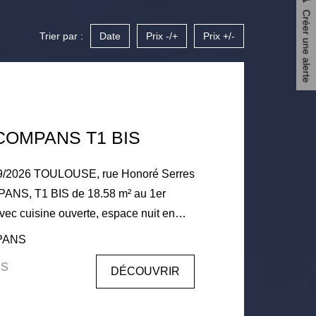
Créer une alerte
Trier par :
Date
Prix -/+
Prix +/-
OMPANS T1 BIS
9/2026 TOULOUSE, rue Honoré Serres
PANS, T1 BIS de 18.58 m² au 1er
avec cuisine ouverte, espace nuit en
eau avec WC. Lumineux - nombreux
MPANS
té immédiate des commerces et du
is
DÉCOUVRIR
 521€ + 36€ P/Charges incluant la
t de garantie 521€ Honoraires à la
r la visite, constitution du dossier et