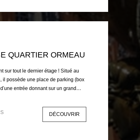
t du loyer 680€ +
n des parties communes, provision
re) Honoraires à la charge
 96€ pour l'état des lieux entrant Dépot
s hors charges 1360€
SE QUARTIER ORMEAU
 tout le dernier étage ! Situé au
, il possède une place de parking (box
 d'une entrée donnant sur un grand
umineux, cuisine séparée et aménagée.
 coin nuit avec 3 chambres, et une
is
DÉCOUVRIR
 à 30 min de la gare Matabiau. 5 min
nant. Loyer