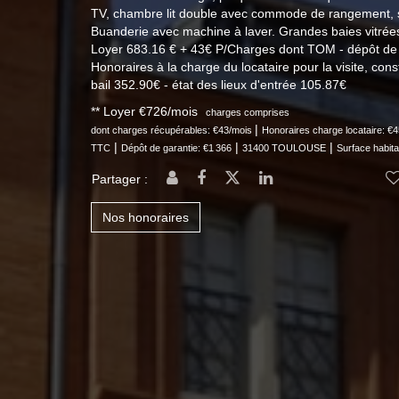
TV, chambre lit double avec commode de rangement, s
Buanderie avec machine à laver. Grandes baies vitrées
Loyer 683.16 € + 43€ P/Charges dont TOM - dépôt de 
Honoraires à la charge du locataire pour la visite, cons
bail 352.90€ - état des lieux d'entrée 105.87€
**
Loyer €726/mois
charges comprises
|
dont charges récupérables: €43/mois
Honoraires charge locataire: 
|
|
|
TTC
Dépôt de garantie: €1 366
31400 TOULOUSE
Surface habita
Partager :
Nos honoraires