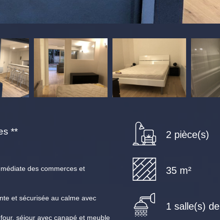
s **
2 pièce(s)
édiate des commerces et
35 m²
nte et sécurisée au calme avec
1 salle(s) d
 four, séjour avec canapé et meuble