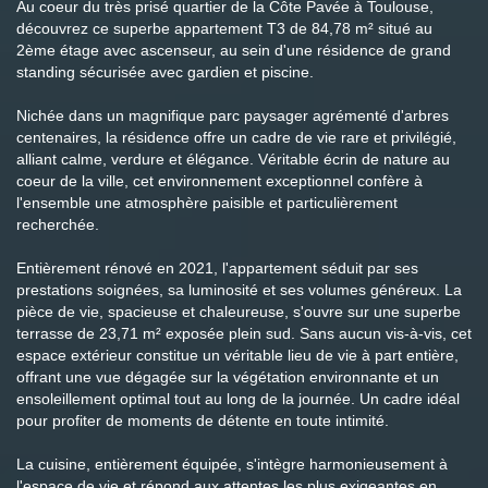
Au coeur du très prisé quartier de la Côte Pavée à Toulouse,
découvrez ce superbe appartement T3 de 84,78 m² situé au
2ème étage avec ascenseur, au sein d'une résidence de grand
standing sécurisée avec gardien et piscine.
Nichée dans un magnifique parc paysager agrémenté d'arbres
centenaires, la résidence offre un cadre de vie rare et privilégié,
alliant calme, verdure et élégance. Véritable écrin de nature au
coeur de la ville, cet environnement exceptionnel confère à
l'ensemble une atmosphère paisible et particulièrement
recherchée.
Entièrement rénové en 2021, l'appartement séduit par ses
prestations soignées, sa luminosité et ses volumes généreux. La
pièce de vie, spacieuse et chaleureuse, s'ouvre sur une superbe
terrasse de 23,71 m² exposée plein sud. Sans aucun vis-à-vis, cet
espace extérieur constitue un véritable lieu de vie à part entière,
offrant une vue dégagée sur la végétation environnante et un
ensoleillement optimal tout au long de la journée. Un cadre idéal
pour profiter de moments de détente en toute intimité.
La cuisine, entièrement équipée, s'intègre harmonieusement à
l'espace de vie et répond aux attentes les plus exigeantes en