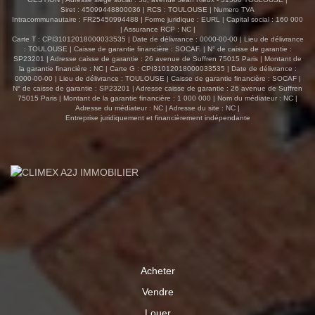
Siret : 45099448800036 | RCS : TOULOUSE | Numero TVA
Intracommunautaire : FR25450994488 | Forme juridique : EURL | Capital social : 160 000
| Assurance RCP : NC |
Carte T : CPI31012018000033535 | Date de délivrance : 0000-00-00 | Lieu de délivrance
: TOULOUSE | Caisse de garantie financière : SOCAF. | N° de caisse de garantie :
SP23201 | Adresse caisse de garantie : 26 avenue de Suffren 75015 Paris | Montant de
la garantie financière : NC | Carte G : CPI31012018000033535 | Date de délivrance :
0000-00-00 | Lieu de délivrance : TOULOUSE | Caisse de garantie financière : SOCAF |
N° de caisse de garantie : SP23201 | Adresse caisse de garantie : 26 avenue de Suffren
75015 Paris | Montant de la garantie financière : 1 000 000 | Nom du médiateur : NC |
Adresse du médiateur : NC | Adresse du site : NC |
Entreprise juridiquement et financièrement indépendante
Acheter
Vendre
Louer