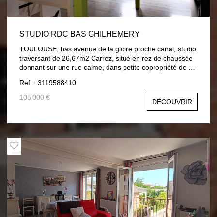
STUDIO RDC BAS GHILHEMERY
TOULOUSE, bas avenue de la gloire proche canal, studio
traversant de 26,67m2 Carrez, situé en rez de chaussée
donnant sur une rue calme, dans petite copropriété de 13
lots. Bel emplacement à proximité immédiate de toutes
Ref. : 3119588410
les commodités et de l'hyper centre. Faibles charges (240
euros/ans). Contact : Carole Boutruche : Agent
105 000 €
DÉCOUVRIR
Commercial Indépendant : 06-22-49-51-00 Prix : 105 000
euros honoraires cabinet inclus. Réf mandat : 883