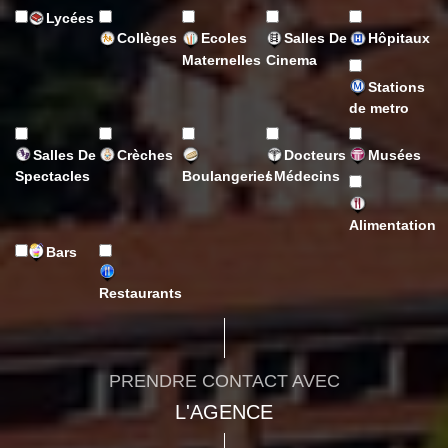
Lycées
Collèges
Ecoles
Salles De
Hôpitaux
Maternelles
Cinema
Stations
de metro
Salles De
Crèches
Docteurs
Musées
Spectacles
Boulangeries
/ Médecins
Alimentation
Bars
Restaurants
PRENDRE CONTACT AVEC
L'AGENCE