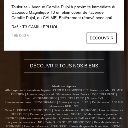
Toulouse - Avenue Camille Pujol à proximité immédiate du
Caousou Magnifique T3 en plein coeur de l'avenue
Camille Pujol, au CALME, Entièrement rénové avec goût,
ce bien offre des prestations de qualité et des espaces de
Ref. : T3.CAMILLEPUJOL
vie généreux. Vous serez séduit(e) par son vaste séjour
lumineux de près de 40 m², ouvert sur une cuisine
495 000 €
DÉCOUVRIR
moderne et fonctionnelle. Dans la continuité, une superbe
terrasse aménagée de 38 m² vous invite à profiter des
beaux jours, avec une cuisine d'été idéale pour recevoir.
La suite parentale, spacieuse et confortable, est
idéalement située face à une élégante salle de bain
DÉCOUVRIR TOUS NOS BIENS
équipée à la fois d'une douche et d'une baignoire. À
l'étage, une seconde chambre indépendante dispose de
sa propre penderie ainsi que d'une salle d'eau privative,
garantissant intimité et confort. Cet appartement dispose
Mentions légales
d'un véritable GARAGE de 22m2 DPE C Charges
Affichage des informations légales : CLIMEX A2J IMMOBILIER | Raison sociale : CLIMEX
annuelles : 600€ Prix : 495 000€ frais d'agence charge
GESTION | Adresse siège social : 58, avenue Jean Rieux - 31500 TOULOUSE |
Siret : 45099448800036 | RCS : TOULOUSE | Numero TVA
vendeur
Intracommunautaire : FR25450994488 | Forme juridique : EURL | Capital social : 160 000
| Assurance RCP : NC |
Carte T : CPI31012018000033535 | Date de délivrance : 0000-00-00 | Lieu de délivrance
: TOULOUSE | Caisse de garantie financière : SOCAF. | N° de caisse de garantie :
SP23201 | Adresse caisse de garantie : 26 avenue de Suffren 75015 Paris | Montant de
la garantie financière : NC | Carte G : CPI31012018000033535 | Date de délivrance :
0000-00-00 | Lieu de délivrance : TOULOUSE | Caisse de garantie financière : SOCAF |