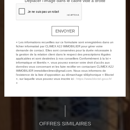
Déplacer l'image dans le cadre vide à droite
ENVOYER
« Les informations recueillies sur ce formulaire sont enregistrées dans un
fichier informatisé par CLIMEX A2J IMMOBILIER pour gérer votre
demande de contact. Elles sont conservées pour la durée nécessaire à
la gestion de la relation client dans le respect des prescriptions légales
applicables et sont destinées à nos conseillers Conformément à la loi «
informatique et libertés », vous pouvez exercer votre droit d'accès aux
données vous concernant et les faire rectifier en contactant CLIMEX A2J
IMMOBILIER immobilierclimex@gmail.com. Nous vous informons de
l'existence de la liste d'opposition au démarchage téléphonique « Bloctel
», sur laquelle vous pouvez vous inscrire ici :
https://www.bloctel.gouv.fr/
»
OFFRES SIMILAIRES